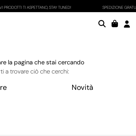
RODOTTI TI ASPETTANO, STAY TUNED!
SPEDIZIONE GRATUITA
are la pagina che stai cercando
ti a trovare ciò che cerchi:
re
Novità