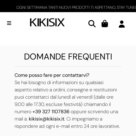
GNI SETTIMANA TANTI NUOVI PRODOTTI TI ASPETTANO, STAY TUNED!
Open menu
DOMANDE FREQUENTI
Come posso fare per contattarvi?
Se hai bisogno di informazioni su qualsiasi
aspetto relativo a ordini, consegne e restituzioni
puoi contattarci dal lunedì al venerdì (dalle ore
9.00 alle 17.30, escluse festività) chiamando il
numero
+39 327 1107836
oppure scrivendo una
mail a:
kikisix@kikisix.it
. Ci impegniamo a
rispondere ad ogni e-mail entro 24 ore lavorative.